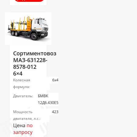
Сортиментовоз
МАЗ-631228-
8578-012
6×4
Колесная
6х4
формула:
Двигатель:
БМВК
12Д6.430Е5
Мощность
423
двигателя, л.с.:
Цена
по
запросу