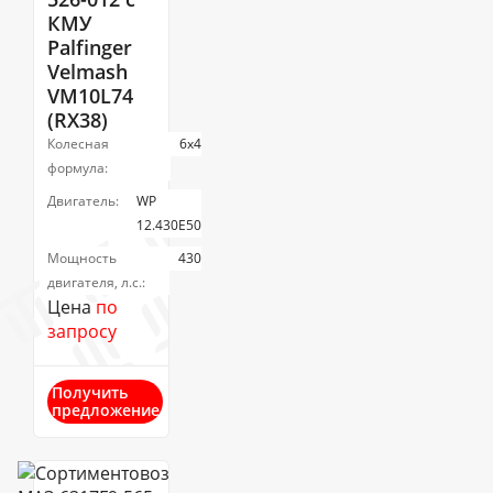
КМУ
Palfinger
Velmash
VM10L74
(RX38)
Колесная
6х4
формула:
Двигатель:
WP
12.430Е50
Мощность
430
двигателя, л.с.:
Цена
по
запросу
Получить
предложение