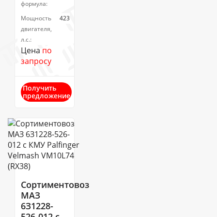
формула:
Мощность
423
двигателя,
л.с.:
Цена
по
запросу
Получить
предложение
Сортиментовоз
МАЗ
6З1228-
526-012 с