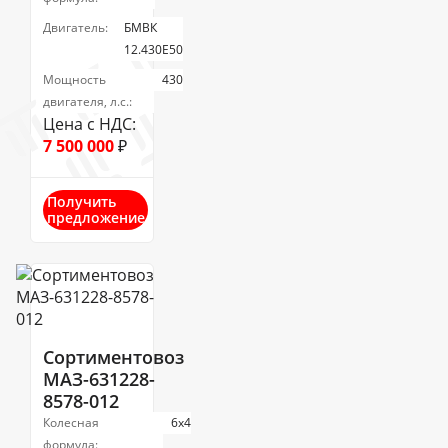
Двигатель:
БМВК
12.430E50
Мощность
430
двигателя, л.с.:
Цена с НДС:
7 500 000
₽
Получить
предложение
Сортиментовоз
МАЗ-631228-
8578-012
Колесная
6х4
формула: