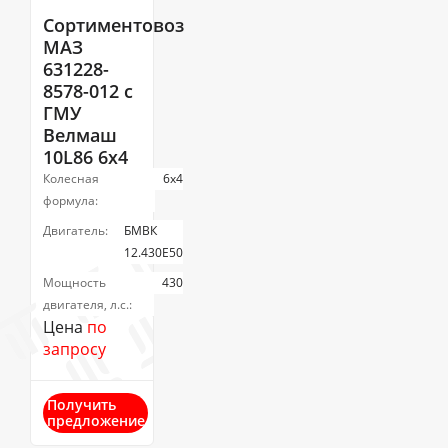
Сортиментовоз
МАЗ
631228-
8578-012 с
ГМУ
Велмаш
10L86 6х4
Колесная
6х4
формула:
Двигатель:
БМВК
12.430E50
Мощность
430
двигателя, л.с.:
Цена
по
запросу
Получить
предложение