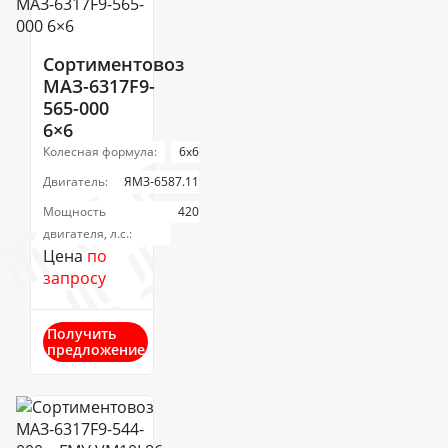
Сортиментовоз
МАЗ-6317F9-
565-000
6×6
Колесная формула:
6х6
Двигатель:
ЯМЗ-6587.11
Мощность
420
двигателя, л.с.:
Цена
по
запросу
Получить
предложение