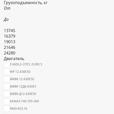
Грузоподъемность, кг
От
До
13745
16379
19013
21646
24280
Двигатель
CA6DL2–37E5, EURO 5
WP 12.430Е50
БМВК 12.430E50
БМВК 12Д6.430Е5
БМВК Д12.430E50
КАМАЗ 740.705-300
ЯМЗ-653.10