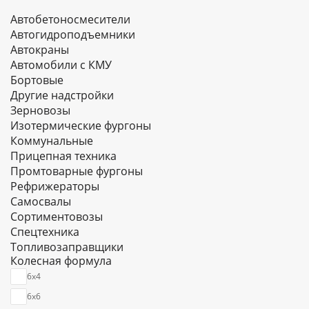
Автобетоносмесители
Автогидроподъемники
Автокраны
Автомобили с КМУ
Бортовые
Другие надстройки
Зерновозы
Изотермические фургоны
Коммунальные
Прицепная техника
Промтоварные фургоны
Рефрижераторы
Самосвалы
Сортиментовозы
Спецтехника
Топливозаправщики
Колесная формула
Тягачи
Цельнометаллические фургоны
6х4
Цистерны
6х6
Шасси