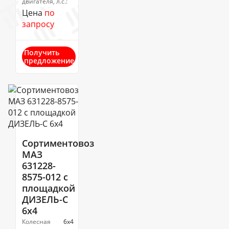
двигателя, л.с.:
Цена
по
запросу
Получить
предложение
Сортиментовоз
МАЗ
631228-
8575-012 с
площадкой
ДИЗЕЛЬ-С
6х4
Колесная
6х4