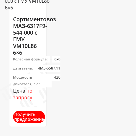
Сортиментовоз
МАЗ-6317F9-
544-000 c
ГМУ
VM10L86
6×6
Колесная формула:
6х6
Двигатель:
ЯМЗ-6587.11
Мощность
420
двигателя, л.с.:
Цена
по
запросу
Получить
предложение