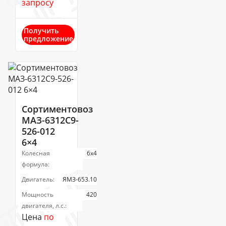
запросу
Получить
предложение
Сортиментовоз
МАЗ-6312С9-
526-012
6×4
Колесная
6х4
формула:
Двигатель:
ЯМЗ-653.10
Мощность
420
двигателя, л.с.:
Цена
по