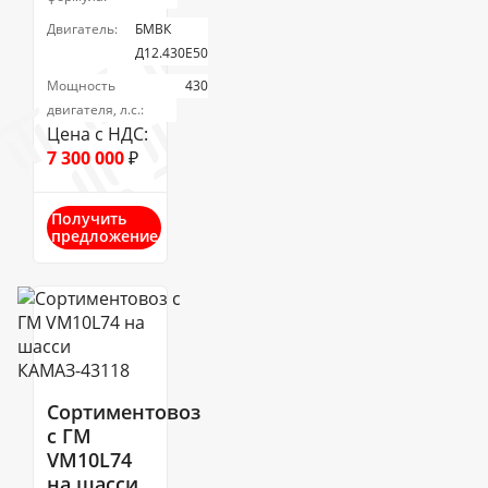
Двигатель:
БМВК
Д12.430E50
Мощность
430
двигателя, л.с.:
Цена с НДС:
7 300 000
₽
Получить
предложение
Сортиментовоз
с ГМ
VM10L74
на шасси