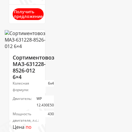
Получить
предложение
Сортиментовоз
МАЗ-631228-
8526-012
6×4
Колесная
6х4
формула:
Двигатель:
WP
12.430Е50
Мощность
430
двигателя, л.с.:
Цена
по